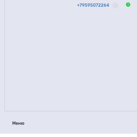
+79595072264
0
Меню