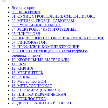
Все категории
00. ЭЛЕКТРИКА
01. СУХИЕ СТРОИТЕЛЬНЫЕ СМЕСИ ЛИТОКС
02. МЕТИЗЫ, ГВОЗДИ, САМОРЕЗЫ
03. РУЧНОЙ ИНСТРУМЕНТ
04 ЭЛЕКТРОДЫ / КРУГИ ОТРЕЗНЫЕ
05. ПЛИТЫ OSB
06. ПОДВЕСНОЙ ПОТОЛОК И КОМПЛЕКТУЮЩИЕ
07. ГИПСОКАРТОН
08. ПРОФИЛИ И КОМПЛЕКТУЮЩИЕ
09. СОПУТСТВУЮЩИЕ ТОВАРЫ (перчатки,
серпянка, пленка)
10. КРОВЕЛЬНЫЕ МАТЕРИАЛЫ
11. ЛКМ
12. КИРПИЧ
13. УТЕПЛИТЕЛЬ
14. ГАЗОБЛОК
15. Мастер-про-ДОН
16. МЕТАЛЛОПРОКАТ
17. КЕРАМИКА (САНФАЯНС)
18. ПЛИТКА КЕРАМИЧЕСКАЯ
19. СТЕКЛОСЕТКА
20. ДЕРЕВОЗАЩИТНЫЙ СОСТАВ